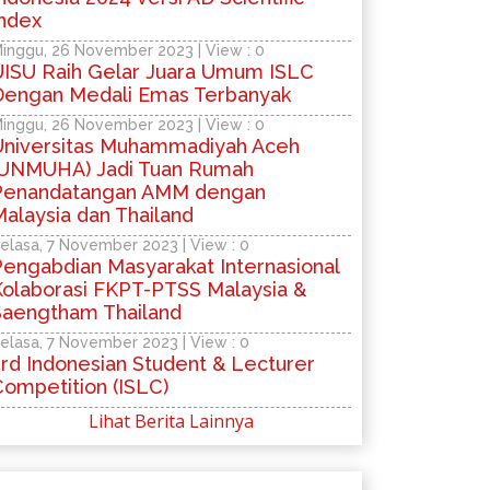
Index
inggu, 26 November 2023 | View : 0
UISU Raih Gelar Juara Umum ISLC
Dengan Medali Emas Terbanyak
inggu, 26 November 2023 | View : 0
Universitas Muhammadiyah Aceh
(UNMUHA) Jadi Tuan Rumah
Penandatangan AMM dengan
alaysia dan Thailand
elasa, 7 November 2023 | View : 0
Pengabdian Masyarakat Internasional
Kolaborasi FKPT-PTSS Malaysia &
Saengtham Thailand
elasa, 7 November 2023 | View : 0
rd Indonesian Student & Lecturer
Competition (ISLC)
Lihat Berita Lainnya