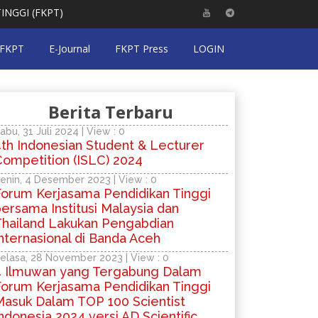
I (FKPT)
 FKPT
E-Journal
FKPT Press
LOGIN
Berita Terbaru
abu, 31 Juli 2024 | View : 0
th Indonesian Student & Lecturer
Competition (ISLC) 2024
enin, 4 Desember 2023 | View : 0
Forum Kerjasama Pendidikan Tinggi
ersama Institusi Malaysia dan
Thailand Lakukan Pengabdian
nternasional di Banda Aceh
elasa, 28 November 2023 | View : 0
4 Ilmuwan yang Tergabung Dalam
Forum Kerjasama Pendidikan Tinggi
Masuk Dalam TOP 100 Scientist
ndonesia 2024 versi AD Scientific