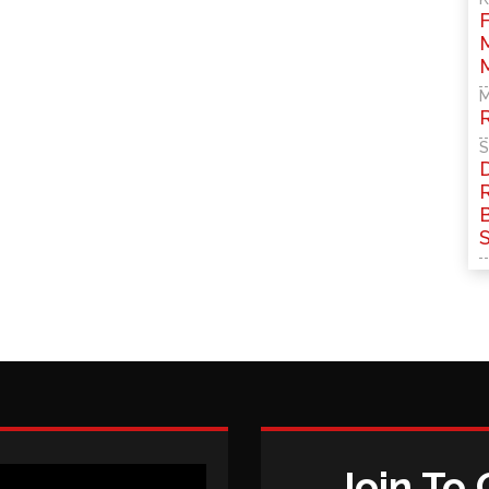
M
S
Join To