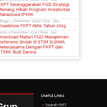
FKPT Selenggarakan FGD Strategi
Menang Hibah Program Kreativitas
Mahasiswa (PKM)
inggu, 1 Desember 2019 | View : 584
Roadshow FKPT Akhir Tahun 2019
enin, 9 Desember 2019 | View : 542
Download Materi FGD Manajemen
Referensi Ilmiah di STIM SUKMA
Bekerjasama Dengan FKPT dan
STMIK Budi Darma
Useful Links
 Grup
Sejarah FKPT