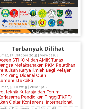
Terbanyak Dilihat
umat, 25 Oktober 2019 | View : 1161
Dosen STIKOM dan AMIK Tunas
Bangsa Melaksanakan PKM Pelatihan
enulisan Karya Ilmiah Bagi Pelajar
SMK Yang Didanai Oleh
Kemenristekdikti
umat, 5 Juli 2019 | View : 918
oliteknik Kutaraja dan Forum
Kerjasama Pendidikan Tinggi(FKPT)
kan Gelar Konferensi Internasional
amis, 5 Desember 2019 | View : 682