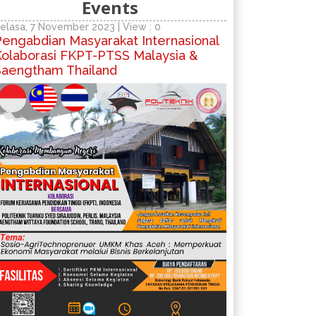
Events
elasa, 7 November 2023 | View : 0
Pengabdian Masyarakat Internasional
Kolaborasi FKPT-PTSS Malaysia &
Saengtham Thailand