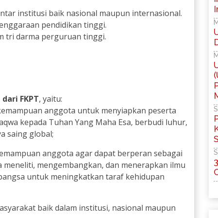
tar institusi baik nasional maupun internasional.
M
enggaraan pendidikan tinggi.
 tri darma perguruan tinggi.
M
M
 dari FKPT
, yaitu:
kemampuan anggota untuk menyiapkan peserta
S
taqwa kepada Tuhan Yang Maha Esa, berbudi luhur,
 saing global;
emampuan anggota agar dapat berperan sebagai
S
3
 meneliti, mengembangkan, dan menerapkan ilmu
 bangsa untuk meningkatkan taraf kehidupan
asyarakat baik dalam institusi, nasional maupun