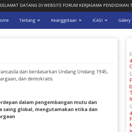
AMAT DATANG DI WEBSITE FORUM KERJASAMA PENDIDIKAN TINGG
ome
Tentang
Keanggotaan
ICASI
Galery
R
4
Pancasila dan berdasarkan Undang Undang 1945,
S
uargaan, dan demokratis
b
I
 terdepan dalam pengembangan mutu dan
S
ya saing global, mengutamakan etika dan
argaan
I